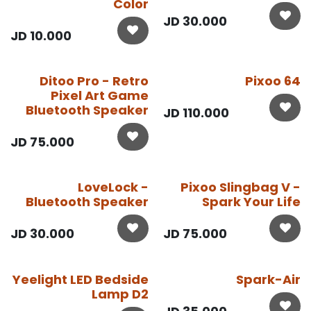
Color
JD
30.000
JD
10.000
Ditoo Pro - Retro
Pixoo 64
Pixel Art Game
Bluetooth Speaker
JD
110.000
JD
75.000
LoveLock -
Pixoo Slingbag V -
Bluetooth Speaker
Spark Your Life
JD
30.000
JD
75.000
Yeelight LED Bedside
Spark-Air
Lamp D2