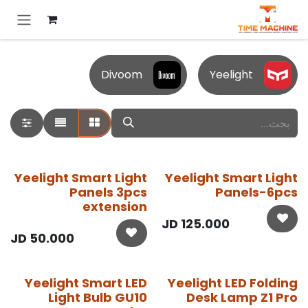
خطي للذهاب إلى المحتوى
Divoom
Yeelight
Yeelight Smart Light
Yeelight Smart Light
Panels 3pcs
Panels-6pcs
extension
JD
125.000
JD
50.000
Yeelight Smart LED
Yeelight LED Folding
Light Bulb GU10
Desk Lamp Z1 Pro