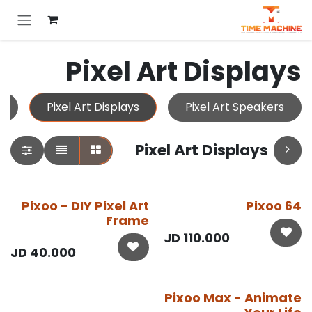
خطي للذهاب إلى المحتوى
Pixel Art Displays
s
Pixel Art Displays
Pixel Art Speakers
Pixel Art Displays
Pixoo - DIY Pixel Art
Pixoo 64
Frame
JD
110.000
JD
40.000
Pixoo Max - Animate